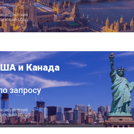
 консультский
-визовый сбор
ША и Канада
по запросу
 консультский
-визовый сбор